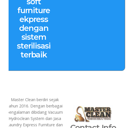
soft
furniture
ekpress
dengan
sistem
sterilisasi
terbaik
Master Clean berdiri sejak
tahun 2016. Dengan berbagai
pengalaman dibidang Vacuum
Hydroclean System dan Jasa
Laundry Express Furniture dan
Contact Info