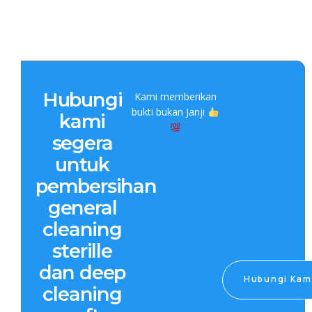
Hubungi
Kami memberikan
bukti bukan Janji
kami
segera
untuk
pembersihan
general
cleaning
sterille
dan deep
Hubungi Kam
cleaning