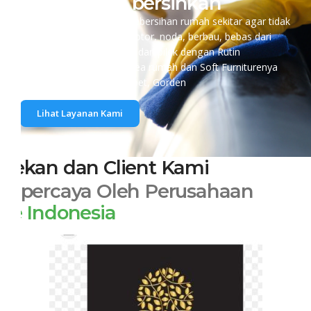
sudah kami bersihkan
Manusia perlu menjaga kebersihan rumah sekitar agar tidak
berdebu, bebas tungau, kotor, noda, berbau, bebas dari
alergy dan penyakit batuk dan pilek dengan Rutin
membersihkan seluruh Area rumah dan Soft Furniturenya
seperti Matras, Sofa, Karpet, Gorden
Lihat Layanan Kami
Rekan dan Client Kami
DIpercaya Oleh Perusahaan
Se Indonesia