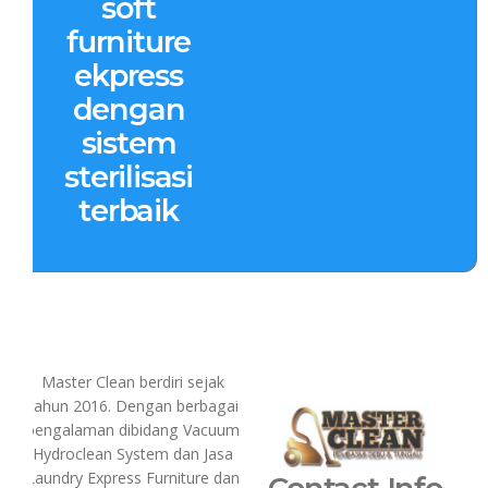
soft
furniture
ekpress
dengan
sistem
sterilisasi
terbaik
Master Clean berdiri sejak
tahun 2016. Dengan berbagai
pengalaman dibidang Vacuum
Hydroclean System dan Jasa
Laundry Express Furniture dan