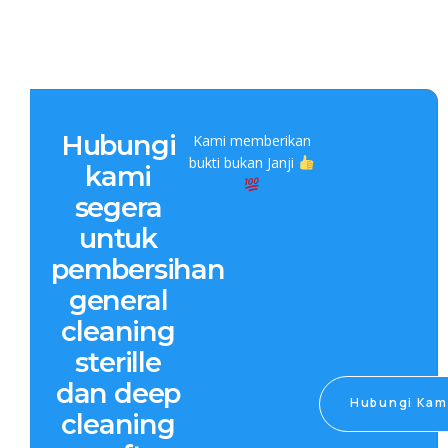
Hubungi
Kami memberikan
bukti bukan Janji
kami
segera
untuk
pembersihan
general
cleaning
sterille
dan deep
Hubungi Kam
cleaning