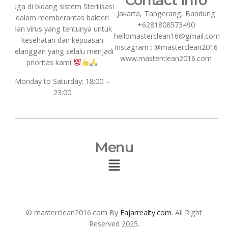
Contact Info
juga di bidang sistem Sterilisasi
Jakarta, Tangerang, Bandung
dalam memberantas bakteri
+6281808573490
dan virus yang tentunya untuk
hellomasterclean16@gmail.com
kesehatan dan kepuasan
Instagram : @masterclean2016
pelanggan yang selalu menjadi
www.masterclean2016.com
prioritas kami
Monday to Saturday: 18:00 –
23:00
Menu
© masterclean2016.com By
Fajarrealty.com
. All Right
Reserved 2025.