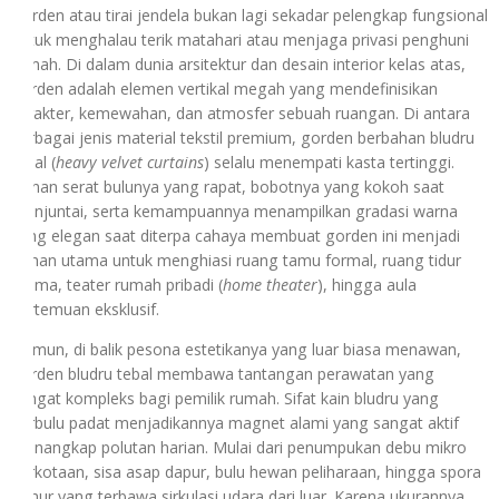
Gorden atau tirai jendela bukan lagi sekadar pelengkap fungsional
untuk menghalau terik matahari atau menjaga privasi penghuni
rumah. Di dalam dunia arsitektur dan desain interior kelas atas,
gorden adalah elemen vertikal megah yang mendefinisikan
karakter, kemewahan, dan atmosfer sebuah ruangan. Di antara
berbagai jenis material tekstil premium, gorden berbahan bludru
tebal (
heavy velvet curtains
) selalu menempati kasta tertinggi.
Jalinan serat bulunya yang rapat, bobotnya yang kokoh saat
menjuntai, serta kemampuannya menampilkan gradasi warna
yang elegan saat diterpa cahaya membuat gorden ini menjadi
pilihan utama untuk menghiasi ruang tamu formal, ruang tidur
utama, teater rumah pribadi (
home theater
), hingga aula
pertemuan eksklusif.
Namun, di balik pesona estetikanya yang luar biasa menawan,
gorden bludru tebal membawa tantangan perawatan yang
sangat kompleks bagi pemilik rumah. Sifat kain bludru yang
berbulu padat menjadikannya magnet alami yang sangat aktif
menangkap polutan harian. Mulai dari penumpukan debu mikro
perkotaan, sisa asap dapur, bulu hewan peliharaan, hingga spora
jamur yang terbawa sirkulasi udara dari luar. Karena ukurannya