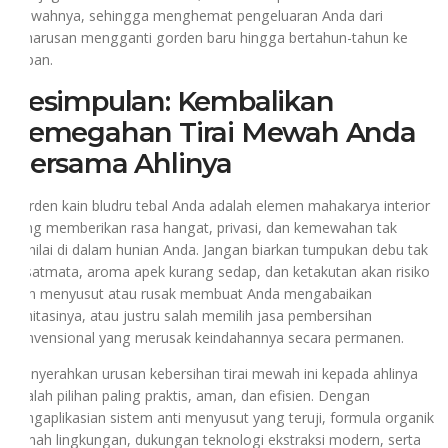
mewahnya, sehingga menghemat pengeluaran Anda dari
keharusan mengganti gorden baru hingga bertahun-tahun ke
depan.
Kesimpulan: Kembalikan
Kemegahan Tirai Mewah Anda
Bersama Ahlinya
Gorden kain bludru tebal Anda adalah elemen mahakarya interior
yang memberikan rasa hangat, privasi, dan kemewahan tak
ternilai di dalam hunian Anda. Jangan biarkan tumpukan debu tak
kasatmata, aroma apek kurang sedap, dan ketakutan akan risiko
kain menyusut atau rusak membuat Anda mengabaikan
sanitasinya, atau justru salah memilih jasa pembersihan
konvensional yang merusak keindahannya secara permanen.
Menyerahkan urusan kebersihan tirai mewah ini kepada ahlinya
adalah pilihan paling praktis, aman, dan efisien. Dengan
pengaplikasian sistem anti menyusut yang teruji, formula organik
ramah lingkungan, dukungan teknologi ekstraksi modern, serta