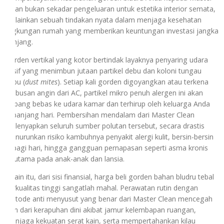
Clean bukan sekadar pengeluaran untuk estetika interior semata,
melainkan sebuah tindakan nyata dalam menjaga kesehatan
lingkungan rumah yang memberikan keuntungan investasi jangka
panjang.
Gorden vertikal yang kotor bertindak layaknya penyaring udara
pasif yang menimbun jutaan partikel debu dan koloni tungau
debu (
dust mites
). Setiap kali gorden digoyangkan atau terkena
embusan angin dari AC, partikel mikro penuh alergen ini akan
terbang bebas ke udara kamar dan terhirup oleh keluarga Anda
sepanjang hari. Pembersihan mendalam dari Master Clean
melenyapkan seluruh sumber polutan tersebut, secara drastis
menurunkan risiko kambuhnya penyakit alergi kulit, bersin-bersin
di pagi hari, hingga gangguan pernapasan seperti asma kronis
terutama pada anak-anak dan lansia.
Selain itu, dari sisi finansial, harga beli gorden bahan bludru tebal
berkualitas tinggi sangatlah mahal. Perawatan rutin dengan
metode anti menyusut yang benar dari Master Clean mencegah
kain dari kerapuhan dini akibat jamur kelembapan ruangan,
menjaga kekuatan serat kain, serta mempertahankan kilau