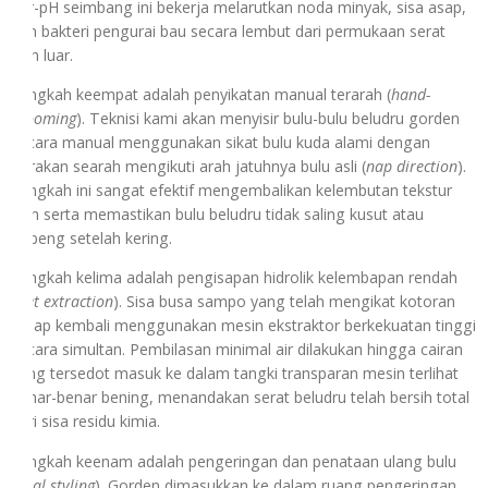
ber-pH seimbang ini bekerja melarutkan noda minyak, sisa asap,
dan bakteri pengurai bau secara lembut dari permukaan serat
kain luar.
Langkah keempat adalah penyikatan manual terarah (
hand-
grooming
). Teknisi kami akan menyisir bulu-bulu beludru gorden
secara manual menggunakan sikat bulu kuda alami dengan
gerakan searah mengikuti arah jatuhnya bulu asli (
nap direction
).
Langkah ini sangat efektif mengembalikan kelembutan tekstur
kain serta memastikan bulu beludru tidak saling kusut atau
gepeng setelah kering.
Langkah kelima adalah pengisapan hidrolik kelembapan rendah
(
wet extraction
). Sisa busa sampo yang telah mengikat kotoran
diisap kembali menggunakan mesin ekstraktor berkekuatan tinggi
secara simultan. Pembilasan minimal air dilakukan hingga cairan
yang tersedot masuk ke dalam tangki transparan mesin terlihat
benar-benar bening, menandakan serat beludru telah bersih total
dari sisa residu kimia.
Langkah keenam adalah pengeringan dan penataan ulang bulu
(
final styling
). Gorden dimasukkan ke dalam ruang pengeringan