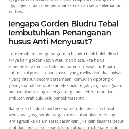
wangi, higienis, dan mempertahankan ukuran serta kelembutan
autentiknya.
Mengapa Gorden Bludru Tebal
Membutuhkan Penanganan
Khusus Anti Menyusut?
Untuk memahami mengapa gorden beludru tidak boleh dicuci
layaknya kain gorden katun atau linen biasa, kita harus
membedah karakteristik fisik dari material mewah ini. Bludru
dibuat melalui proses tenun khusus yang melibatkan dua lapisan
kain yang ditenun secara bersamaan, kemudian dipotong di
tengahnya untuk menciptakan efek bulu tegak yang halus (
pile
).
Keindahan bludru sangat bergantung pada keteraturan dan
kelembutan arah bulu-bulu pendek tersebut.
Ketika gorden bludru tebal terkena metode pencucian basah
konvensional yang sembarangan, molekul air akan meresap
secara agresif ke dalam serat dasar kain. Jika kain dasar tersebut
terbuat dari serat alami seperti katun atau sutra, benang akan