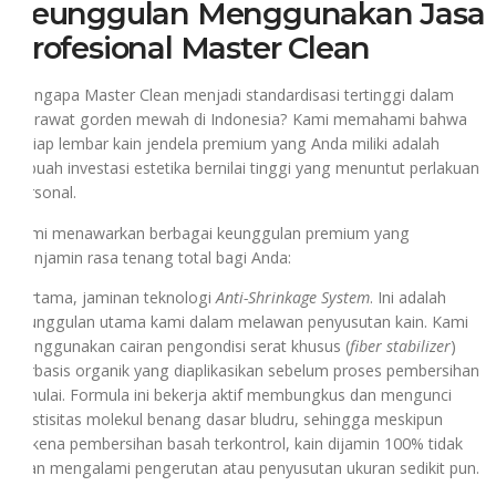
Keunggulan Menggunakan Jasa
Profesional Master Clean
Mengapa Master Clean menjadi standardisasi tertinggi dalam
merawat gorden mewah di Indonesia? Kami memahami bahwa
setiap lembar kain jendela premium yang Anda miliki adalah
sebuah investasi estetika bernilai tinggi yang menuntut perlakuan
personal.
Kami menawarkan berbagai keunggulan premium yang
menjamin rasa tenang total bagi Anda:
Pertama, jaminan teknologi
Anti-Shrinkage System
. Ini adalah
keunggulan utama kami dalam melawan penyusutan kain. Kami
menggunakan cairan pengondisi serat khusus (
fiber stabilizer
)
berbasis organik yang diaplikasikan sebelum proses pembersihan
dimulai. Formula ini bekerja aktif membungkus dan mengunci
elastisitas molekul benang dasar bludru, sehingga meskipun
terkena pembersihan basah terkontrol, kain dijamin 100% tidak
akan mengalami pengerutan atau penyusutan ukuran sedikit pun.