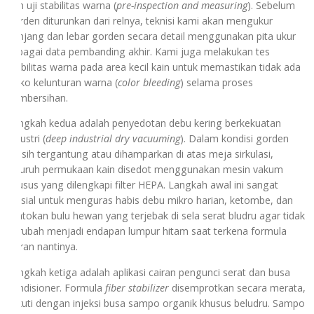
dan uji stabilitas warna (
pre-inspection and measuring
). Sebelum
gorden diturunkan dari relnya, teknisi kami akan mengukur
panjang dan lebar gorden secara detail menggunakan pita ukur
sebagai data pembanding akhir. Kami juga melakukan tes
stabilitas warna pada area kecil kain untuk memastikan tidak ada
risiko kelunturan warna (
color bleeding
) selama proses
pembersihan.
Langkah kedua adalah penyedotan debu kering berkekuatan
industri (
deep industrial dry vacuuming
). Dalam kondisi gorden
masih tergantung atau dihamparkan di atas meja sirkulasi,
seluruh permukaan kain disedot menggunakan mesin vakum
khusus yang dilengkapi filter HEPA. Langkah awal ini sangat
krusial untuk menguras habis debu mikro harian, ketombe, dan
rontokan bulu hewan yang terjebak di sela serat bludru agar tidak
berubah menjadi endapan lumpur hitam saat terkena formula
cairan nantinya.
Langkah ketiga adalah aplikasi cairan pengunci serat dan busa
kondisioner. Formula
fiber stabilizer
disemprotkan secara merata,
diikuti dengan injeksi busa sampo organik khusus beludru. Sampo