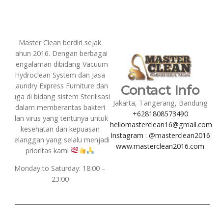
Master Clean berdiri sejak
tahun 2016. Dengan berbagai
pengalaman dibidang Vacuum
Hydroclean System dan Jasa
Laundry Express Furniture dan
Contact Info
juga di bidang sistem Sterilisasi
Jakarta, Tangerang, Bandung
dalam memberantas bakteri
+6281808573490
dan virus yang tentunya untuk
hellomasterclean16@gmail.com
kesehatan dan kepuasan
Instagram : @masterclean2016
pelanggan yang selalu menjadi
www.masterclean2016.com
prioritas kami
Monday to Saturday: 18:00 –
23:00