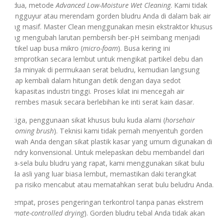
Kedua, metode
Advanced Low-Moisture Wet Cleaning
. Kami tidak
mengguyur atau merendam gorden bludru Anda di dalam bak air
yang masif. Master Clean menggunakan mesin ekstraktor khusus
yang mengubah larutan pembersih ber-pH seimbang menjadi
partikel uap busa mikro (
micro-foam
). Busa kering ini
disemprotkan secara lembut untuk mengikat partikel debu dan
noda minyak di permukaan serat beludru, kemudian langsung
diisap kembali dalam hitungan detik dengan daya sedot
berkapasitas industri tinggi. Proses kilat ini mencegah air
merembes masuk secara berlebihan ke inti serat kain dasar.
Ketiga, penggunaan sikat khusus bulu kuda alami (
horsehair
grooming brush
). Teknisi kami tidak pernah menyentuh gorden
mewah Anda dengan sikat plastik kasar yang umum digunakan di
laundry konvensional. Untuk melepaskan debu membandel dari
sela-sela bulu bludru yang rapat, kami menggunakan sikat bulu
kuda asli yang luar biasa lembut, memastikan daki terangkat
tanpa risiko mencabut atau mematahkan serat bulu beludru Anda.
Keempat, proses pengeringan terkontrol tanpa panas ekstrem
(
climate-controlled drying
). Gorden bludru tebal Anda tidak akan