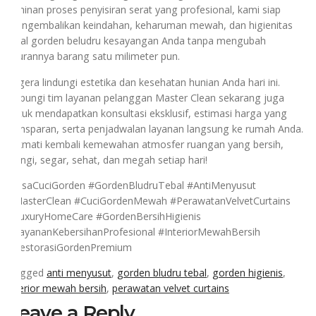
jaminan proses penyisiran serat yang profesional, kami siap
mengembalikan keindahan, keharuman mewah, dan higienitas
total gorden beludru kesayangan Anda tanpa mengubah
ukurannya barang satu milimeter pun.
Segera lindungi estetika dan kesehatan hunian Anda hari ini.
Hubungi tim layanan pelanggan Master Clean sekarang juga
untuk mendapatkan konsultasi eksklusif, estimasi harga yang
transparan, serta penjadwalan layanan langsung ke rumah Anda.
Nikmati kembali kemewahan atmosfer ruangan yang bersih,
wangi, segar, sehat, dan megah setiap hari!
#JasaCuciGorden #GordenBludruTebal #AntiMenyusut
#MasterClean #CuciGordenMewah #PerawatanVelvetCurtains
#LuxuryHomeCare #GordenBersihHigienis
#LayananKebersihanProfesional #InteriorMewahBersih
#RestorasiGordenPremium
Tagged
anti menyusut
,
gorden bludru tebal
,
gorden higienis
,
interior mewah bersih
,
perawatan velvet curtains
Leave a Reply