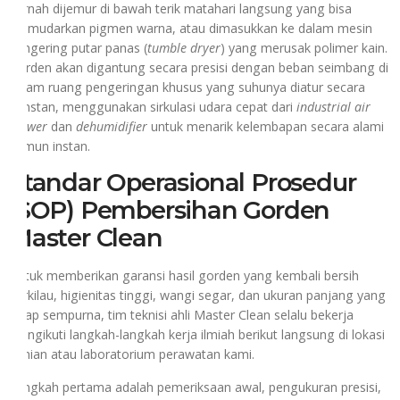
pernah dijemur di bawah terik matahari langsung yang bisa
memudarkan pigmen warna, atau dimasukkan ke dalam mesin
pengering putar panas (
tumble dryer
) yang merusak polimer kain.
Gorden akan digantung secara presisi dengan beban seimbang di
dalam ruang pengeringan khusus yang suhunya diatur secara
konstan, menggunakan sirkulasi udara cepat dari
industrial air
blower
dan
dehumidifier
untuk menarik kelembapan secara alami
namun instan.
Standar Operasional Prosedur
(SOP) Pembersihan Gorden
Master Clean
Untuk memberikan garansi hasil gorden yang kembali bersih
berkilau, higienitas tinggi, wangi segar, dan ukuran panjang yang
tetap sempurna, tim teknisi ahli Master Clean selalu bekerja
mengikuti langkah-langkah kerja ilmiah berikut langsung di lokasi
hunian atau laboratorium perawatan kami.
Langkah pertama adalah pemeriksaan awal, pengukuran presisi,