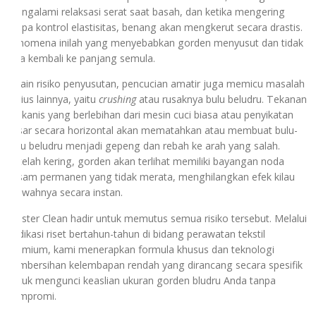
mengalami relaksasi serat saat basah, dan ketika mengering
tanpa kontrol elastisitas, benang akan mengkerut secara drastis.
Fenomena inilah yang menyebabkan gorden menyusut dan tidak
bisa kembali ke panjang semula.
Selain risiko penyusutan, pencucian amatir juga memicu masalah
serius lainnya, yaitu
crushing
atau rusaknya bulu beludru. Tekanan
mekanis yang berlebihan dari mesin cuci biasa atau penyikatan
kasar secara horizontal akan mematahkan atau membuat bulu-
bulu beludru menjadi gepeng dan rebah ke arah yang salah.
Setelah kering, gorden akan terlihat memiliki bayangan noda
kusam permanen yang tidak merata, menghilangkan efek kilau
mewahnya secara instan.
Master Clean hadir untuk memutus semua risiko tersebut. Melalui
dedikasi riset bertahun-tahun di bidang perawatan tekstil
premium, kami menerapkan formula khusus dan teknologi
pembersihan kelembapan rendah yang dirancang secara spesifik
untuk mengunci keaslian ukuran gorden bludru Anda tanpa
kompromi.