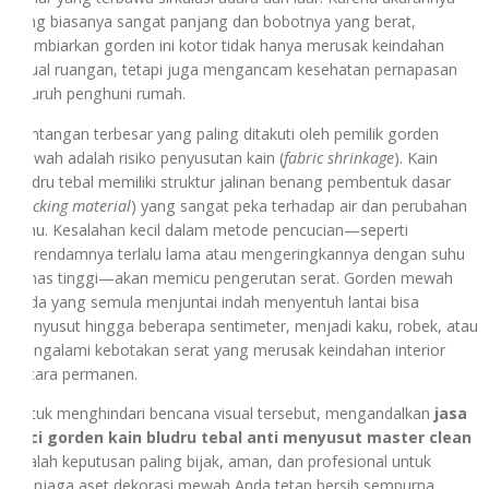
yang biasanya sangat panjang dan bobotnya yang berat,
membiarkan gorden ini kotor tidak hanya merusak keindahan
visual ruangan, tetapi juga mengancam kesehatan pernapasan
seluruh penghuni rumah.
Tantangan terbesar yang paling ditakuti oleh pemilik gorden
mewah adalah risiko penyusutan kain (
fabric shrinkage
). Kain
bludru tebal memiliki struktur jalinan benang pembentuk dasar
(
backing material
) yang sangat peka terhadap air dan perubahan
suhu. Kesalahan kecil dalam metode pencucian—seperti
merendamnya terlalu lama atau mengeringkannya dengan suhu
panas tinggi—akan memicu pengerutan serat. Gorden mewah
Anda yang semula menjuntai indah menyentuh lantai bisa
menyusut hingga beberapa sentimeter, menjadi kaku, robek, atau
mengalami kebotakan serat yang merusak keindahan interior
secara permanen.
Untuk menghindari bencana visual tersebut, mengandalkan
jasa
cuci gorden kain bludru tebal anti menyusut master clean
adalah keputusan paling bijak, aman, dan profesional untuk
menjaga aset dekorasi mewah Anda tetap bersih sempurna,