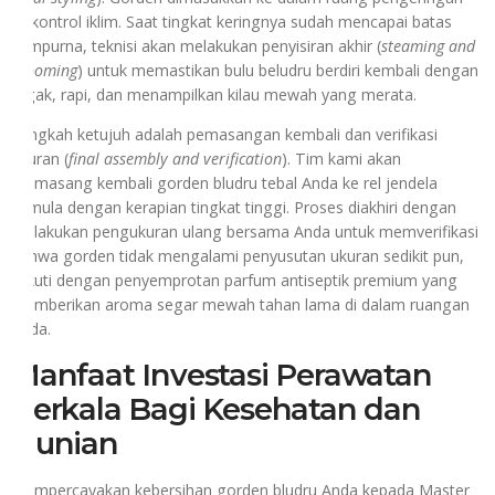
terkontrol iklim. Saat tingkat keringnya sudah mencapai batas
sempurna, teknisi akan melakukan penyisiran akhir (
steaming and
grooming
) untuk memastikan bulu beludru berdiri kembali dengan
tegak, rapi, dan menampilkan kilau mewah yang merata.
Langkah ketujuh adalah pemasangan kembali dan verifikasi
ukuran (
final assembly and verification
). Tim kami akan
memasang kembali gorden bludru tebal Anda ke rel jendela
semula dengan kerapian tingkat tinggi. Proses diakhiri dengan
melakukan pengukuran ulang bersama Anda untuk memverifikasi
bahwa gorden tidak mengalami penyusutan ukuran sedikit pun,
diikuti dengan penyemprotan parfum antiseptik premium yang
memberikan aroma segar mewah tahan lama di dalam ruangan
Anda.
Manfaat Investasi Perawatan
Berkala Bagi Kesehatan dan
Hunian
Mempercayakan kebersihan gorden bludru Anda kepada Master