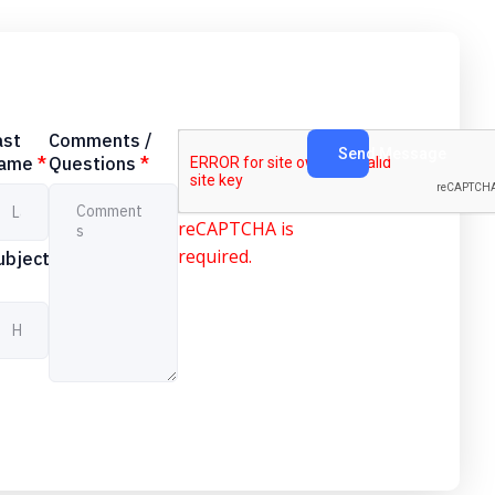
ast
Comments /
Send Message
ame
*
Questions
*
reCAPTCHA is
required.
ubject