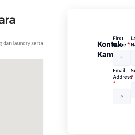
ara
First
L
Kontak
 dan laundry serta
Name
*
N
Kami
Email
S
Address
*
*