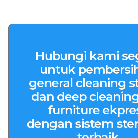
Hubungi kami se
untuk pembersi
general cleaning st
dan deep cleaning
furniture ekpre
dengan sistem steri
terbaik