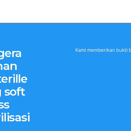
gera
Kami memberikan bukti b
han
erille
 soft
ss
lisasi