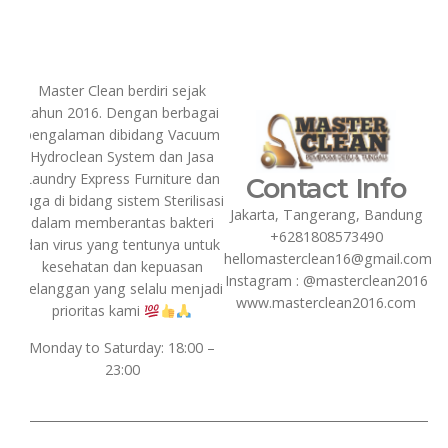
Master Clean berdiri sejak
tahun 2016. Dengan berbagai
pengalaman dibidang Vacuum
Hydroclean System dan Jasa
Laundry Express Furniture dan
Contact Info
juga di bidang sistem Sterilisasi
Jakarta, Tangerang, Bandung
dalam memberantas bakteri
+6281808573490
dan virus yang tentunya untuk
hellomasterclean16@gmail.com
kesehatan dan kepuasan
Instagram : @masterclean2016
pelanggan yang selalu menjadi
www.masterclean2016.com
prioritas kami
Monday to Saturday: 18:00 –
23:00