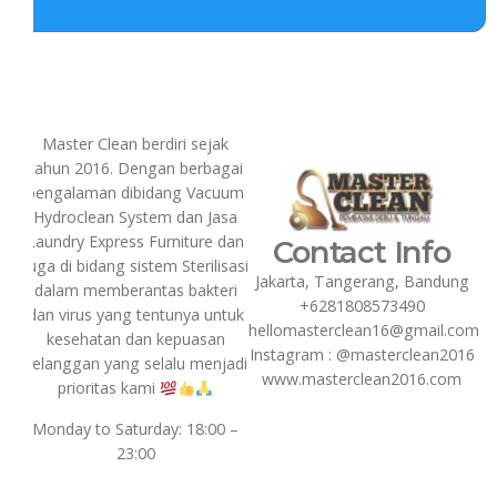
Master Clean berdiri sejak
tahun 2016. Dengan berbagai
pengalaman dibidang Vacuum
Hydroclean System dan Jasa
Laundry Express Furniture dan
Contact Info
juga di bidang sistem Sterilisasi
Jakarta, Tangerang, Bandung
dalam memberantas bakteri
+6281808573490
dan virus yang tentunya untuk
hellomasterclean16@gmail.com
kesehatan dan kepuasan
Instagram : @masterclean2016
pelanggan yang selalu menjadi
www.masterclean2016.com
prioritas kami
Monday to Saturday: 18:00 –
23:00