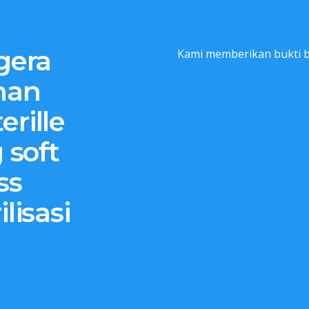
gera
Kami memberikan bukti b
han
erille
 soft
ss
lisasi