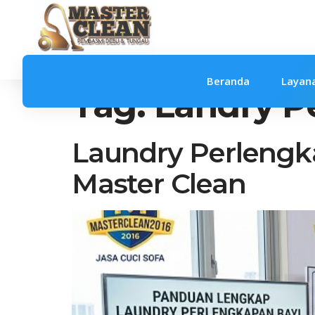
Beranda
Layan
Tag:
Landry P
Laundry Perlengk
Master Clean