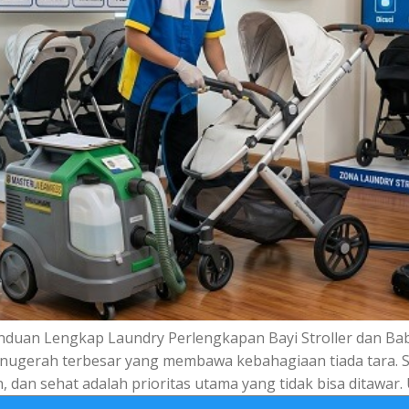
anduan Lengkap Laundry Perlengkapan Bayi Stroller dan B
 anugerah terbesar yang membawa kebahagiaan tiada tara.
dan sehat adalah prioritas utama yang tidak bisa ditawar.