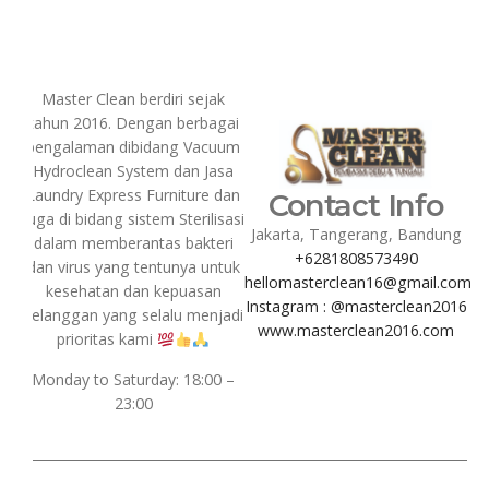
Master Clean berdiri sejak
tahun 2016. Dengan berbagai
pengalaman dibidang Vacuum
Hydroclean System dan Jasa
Laundry Express Furniture dan
Contact Info
juga di bidang sistem Sterilisasi
Jakarta, Tangerang, Bandung
dalam memberantas bakteri
+6281808573490
dan virus yang tentunya untuk
hellomasterclean16@gmail.com
kesehatan dan kepuasan
Instagram : @masterclean2016
pelanggan yang selalu menjadi
www.masterclean2016.com
prioritas kami
Monday to Saturday: 18:00 –
23:00