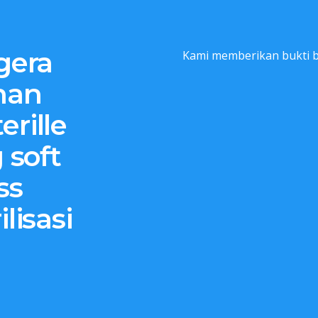
gera
Kami memberikan bukti b
han
erille
 soft
ss
lisasi