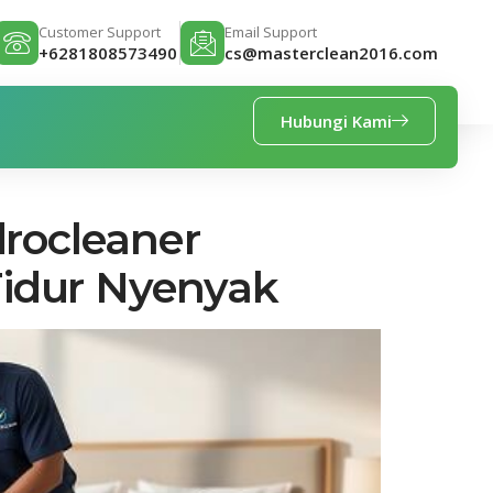
Customer Support
Email Support
+6281808573490
cs@masterclean2016.com
Hubungi Kami
rocleaner
Tidur Nyenyak