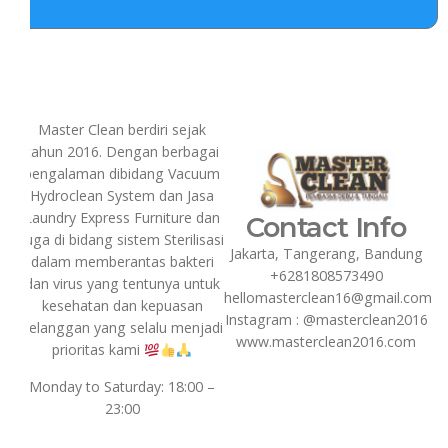
Master Clean berdiri sejak
tahun 2016. Dengan berbagai
pengalaman dibidang Vacuum
Hydroclean System dan Jasa
Laundry Express Furniture dan
Contact Info
juga di bidang sistem Sterilisasi
Jakarta, Tangerang, Bandung
dalam memberantas bakteri
+6281808573490
dan virus yang tentunya untuk
hellomasterclean16@gmail.com
kesehatan dan kepuasan
Instagram : @masterclean2016
pelanggan yang selalu menjadi
www.masterclean2016.com
prioritas kami
Monday to Saturday: 18:00 –
23:00